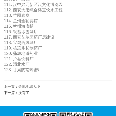
111. 汉中兴元新区汉文化博览园
112. 西安大唐综合楼直饮水工程
113. 竹园嘉华
114. 兰州金轮宾馆
115. 兰州海底捞
116. 银基冰雪酒店
117. 西安艾尔医药厂房建设
118. 宝鸡西凤酒厂
119. 杨凌步长制药厂
120. 蒲城地道药业
121. 户县饮料厂
122. 渭北水厂
123. 甘肃陇南蜂蜜厂
上一篇：
金地湖城大境
下一篇：没有了！