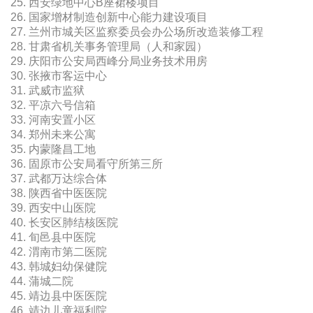
25. 西安绿地中心B座裙楼项目
26. 国家增材制造创新中心能力建设项目
27. 兰州市城关区监察委员会办公场所改造装修工程
28. 甘肃省机关事务管理局（人和家园）
29. 庆阳市公安局西峰分局业务技术用房
30. 张掖市客运中心
31. 武威市监狱
32. 平凉六号信箱
33. 河南安置小区
34. 郑州未来公寓
35. 内蒙隆昌工地
36. 固原市公安局看守所第三所
37. 武都万达综合体
38. 陕西省中医医院
39. 西安中山医院
40. 长安区肺结核医院
41. 旬邑县中医院
42. 渭南市第二医院
43. 韩城妇幼保健院
44. 蒲城二院
45. 靖边县中医医院
46. 靖边儿童福利院